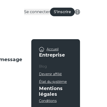
Se connecter
S'inscrire
Accueil
Entreprise
n message
Blog
Devenir affilié
État du système
Mentions
légales
Conditions